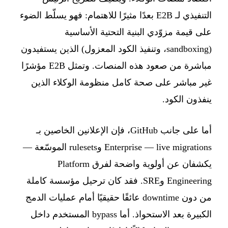
التنفيذي لـ E2B بعدًا مثيرًا للاهتمام: فهو يسلّط الضوء
على قيمة مزوّدي البنية التحتية الأساسية
(sandboxing، وتنفيذ الكود المعزول) الذين يستفيدون
مباشرة من صعود هذه المنصات. وتمثل E2B مؤشرًا
غير مباشر على صحة كامل منظومة الوكلاء الذين
ينفذون الكود.
أما على جانب GitHub، فإن الإعلانين الخاصين بـ
Enterprise — live migrations وrulesets الموسّعة —
يكشفان عن أولوية واضحة لفرق Platform
Engineering وSRE. فقد كان ترحيل مؤسسة كاملة
من دون downtime عائقًا حقيقيًا أمام عمليات الدمج
الكبيرة بعد الاستحواذ. أما bypass المستخدم داخل