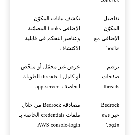
control
تفاصيل
تكشف بيانات المكوّن
المكوّن
الإضافي hooks المضمّنة
الإضافي مع
وعناصر التحكم في قابلية
hooks
الاكتشاف
ترقيم
عرض غير محمّل أو ملخّص
صفحات
أو كامل لـ threads الطويلة
threads
الخاصة بـ app-server
Bedrock
مصادقة Bedrock من خلال
عبر
ملفات credentials الخاصة بـ
aws
AWS console-login
login