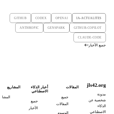
GITHUB
CODEX
OPENAI
IA-ACTUALITES
ANTHROPIC
GENSPARK
GITHUB-COPILOT
CLAUDE-CODE
جميع الأخبار
jls42.org
المقالات
أخبار الذكاء
المشاريع
الاصطناعي
مدونة
جميع
المشاري
شخصية عن
جميع
المقالات
الذكاء
الأخبار
الاصطناعي
الوسوم