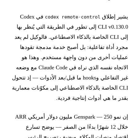
يشير إطلاق
في Codex
codex remote-control
CLI v0.130.0 إلى تطور في الطريقة التي يُنظر بها
إلى CLI الخاصة بالذكاء الاصطناعي. فالوكيل لم يعد
مجرد أداة تفاعلية: بل أصبح خدمة مدمجة تقودها
عمليات أخرى من دون واجهة مستخدم. وهذا هو
الاتجاه نفسه الذي نراه في Claude Code مع وضعه
غير التفاعلي وhooks ما قبل/بعد الأدوات — إذ تتحول
CLI الخاصة بالذكاء الاصطناعي إلى مكوّنات معمارية
بقدر ما هي أدوات إنتاجية فردية.
إن نمو Genspark — 250 مليون دولار أمريكي ARR
خلال 12 شهرًا بدءًا من الصفر — يوضح تسارع
اقتصاد منصات الوكلاء. ويضيف تصريح الرئيس