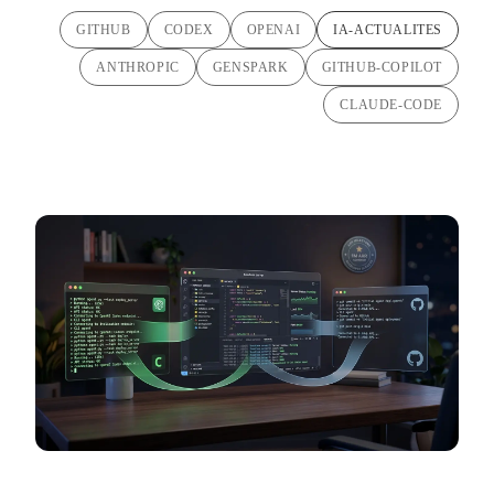
GITHUB
CODEX
OPENAI
IA-ACTUALITES
ANTHROPIC
GENSPARK
GITHUB-COPILOT
CLAUDE-CODE