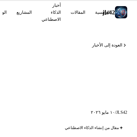
أخبار
jls42
الرئيسية
المقالات
الذكاء
المشاريع
الوس
الاصطناعي
العودة إلى الأخبار
Codex CLI v0.130 avec
remote-control, Genspark
250M ARR, GitHub
Enterprise live migrations
JLS42
/
١٠ مايو ٢٠٢٦
مقال من إنشاء الذكاء الاصطناعي