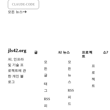
CLAUDE-CODE
모든 뉴스
jls42.org
글
AI 뉴스
프로젝
소개
트
AI, 인프라
모
모
및 기술 프
프
든
든
로젝트에 관
로
글
뉴
한 개인 블
젝
로그
스
태
트
그
RSS
피
RSS
드
피