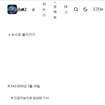
프
AI
로
태
jls42
🇰🇷
KO
홈
글
뉴
젝
그
스
트
뉴스로 돌아가기
Codex CLI v0.130 with
remote-control, Genspark
250M ARR, GitHub
Enterprise live migrations
JLS42
/
2026년 5월 10일
인공지능으로 생성된 기사