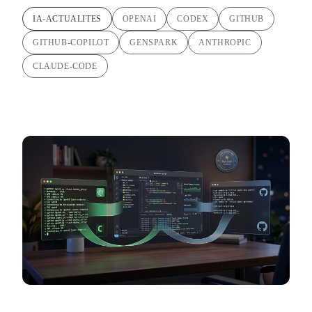
IA-ACTUALITES
OPENAI
CODEX
GITHUB
GITHUB-COPILOT
GENSPARK
ANTHROPIC
CLAUDE-CODE