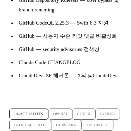
branch renaming
GitHub CodeQL 2.25.3 — Swift 6.3 지원
GitHub — 사용자 수준 커밋 댓글 비활성화
GitHub — security advisories 검색창
Claude Code CHANGELOG
ClaudeDevs SF 해커톤 — X의 @ClaudeDevs
IA-ACTUALITES
OPENAI
CODEX
GITHUB
GITHUB-COPILOT
GENSPARK
ANTHROPIC