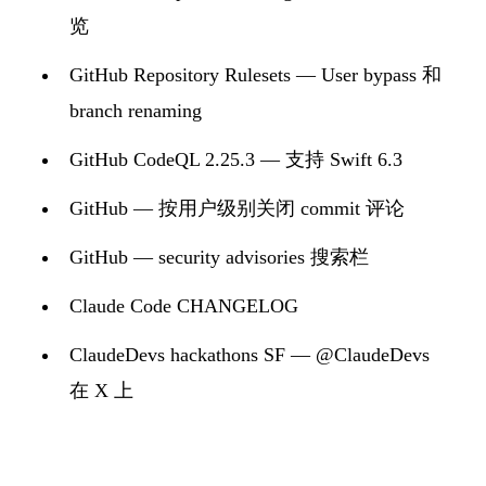
览
GitHub Repository Rulesets — User bypass 和
branch renaming
GitHub CodeQL 2.25.3 — 支持 Swift 6.3
GitHub — 按用户级别关闭 commit 评论
GitHub — security advisories 搜索栏
Claude Code CHANGELOG
ClaudeDevs hackathons SF — @ClaudeDevs
在 X 上