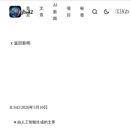
AI
首
文
项
标
jls42
🇨🇳
ZH
新
页
章
目
签
闻
返回新闻
Codex CLI v0.130 带来
remote-control，Genspark 达
到 250M ARR，GitHub
Enterprise live migrations
JLS42
/
2026年5月10日
由人工智能生成的文章