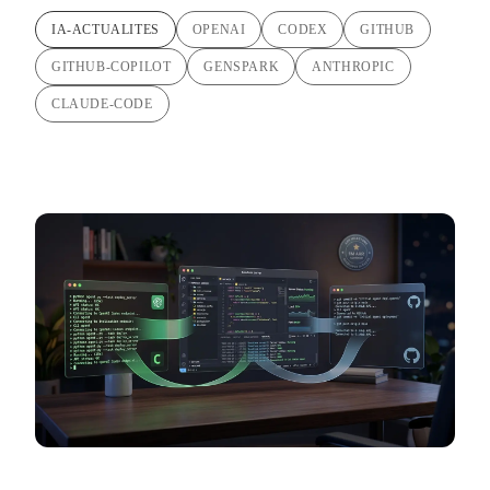
IA-ACTUALITES
OPENAI
CODEX
GITHUB
GITHUB-COPILOT
GENSPARK
ANTHROPIC
CLAUDE-CODE