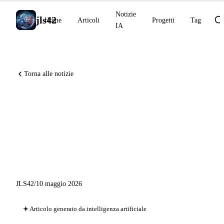
Notizie
jls42
Home
Articoli
Progetti
Tag
IA
Torna alle notizie
Codex CLI v0.130 con
remote-control, Genspark
250M ARR, GitHub
Enterprise live migrations
JLS42
/
10 maggio 2026
Articolo generato da intelligenza artificiale