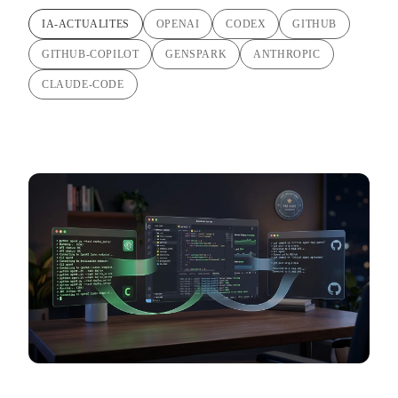
IA-ACTUALITES
OPENAI
CODEX
GITHUB
GITHUB-COPILOT
GENSPARK
ANTHROPIC
CLAUDE-CODE