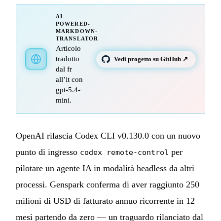
AI-
POWERED-
MARKDOWN-
TRANSLATOR
Articolo
tradotto
Vedi progetto su GitHub ↗
dal fr
all’it con
gpt-5.4-
mini.
OpenAI rilascia Codex CLI v0.130.0 con un nuovo
punto di ingresso
per
codex remote-control
pilotare un agente IA in modalità headless da altri
processi. Genspark conferma di aver raggiunto 250
milioni di USD di fatturato annuo ricorrente in 12
mesi partendo da zero — un traguardo rilanciato dal