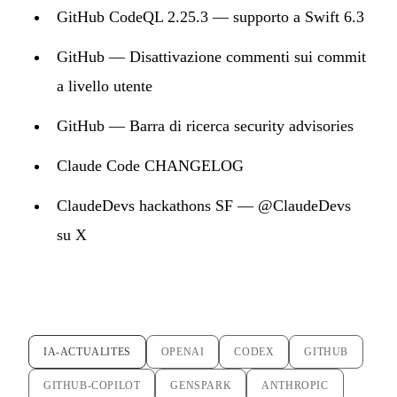
GitHub CodeQL 2.25.3 — supporto a Swift 6.3
GitHub — Disattivazione commenti sui commit
a livello utente
GitHub — Barra di ricerca security advisories
Claude Code CHANGELOG
ClaudeDevs hackathons SF — @ClaudeDevs
su X
IA-ACTUALITES
OPENAI
CODEX
GITHUB
GITHUB-COPILOT
GENSPARK
ANTHROPIC