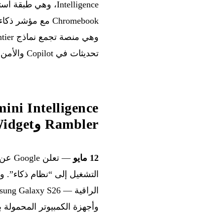
تحديثات في Copilot والأمن، فيما تفصّل Perplexity بنيتها التحتية على Blackwell لخدمة Qwen3 235B.
Rambler وCreate My Widget
12 مايو
— تعلن Google عن
وأجهزة الكمبيوتر المحمولة بحلول