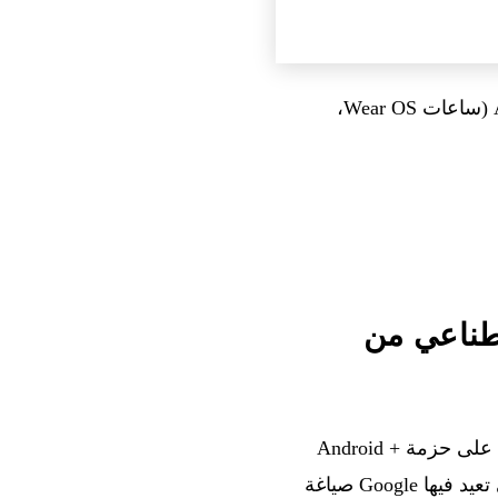
مسار الإطلاق تدريجي: الهواتف أولاً في صيف 2026، ثم التوسّع إلى كامل منظومة Android (ساعات Wear OS،
شر ذكاء اصطناعي من
، وهي فئة جديدة من أجهزة الكمبيوتر المحمولة مبنية على حزمة Android +
ChromeOS، ومصممة أصلاً لـ Gemini Intelligence. وهذه هي المرة الأولى منذ 15 عاماً التي تعيد فيها Google صياغة