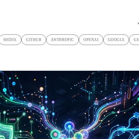
MEDIA
GITHUB
ANTHROPIC
OPENAI
GOOGLE
GE