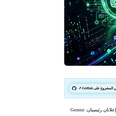
لمشروع على GitHub ↗
عشية Google I/O (19 مايو)، نشرت Google 9 إعلانات متزامنة خاصة بـ Android، من بينها إعلانان رئيسيان: Gemini