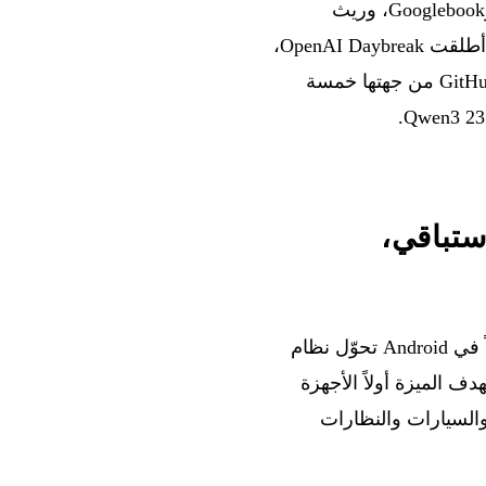
Intelligence، وهي طبقة استباقية من الذكاء الاصطناعي تحوّل Android إلى “نظام ذكاء”، وGooglebook، وريث
Chromebook مع مؤشر ذكاء اصطناعي طوّرته بالتعاون مع DeepMind. وعلى صعيد الأمن، أطلقت OpenAI Daybreak،
وهي منصة تجمع نماذج frontier وشركاء متخصصين لأتمتة الدفاع السيبراني. كما طرحت GitHub من جهتها خمسة
اصطناعي استباقي،
، وهي طبقة ذكاء اصطناعي مدمجة أصلاً في Android تحوّل نظام
قد قُدمت خلال “The Android Show: I/O Edition 2026”، وتستهدف الميزة أولاً الأجهزة
ل الساعات والسيارات والنظارات