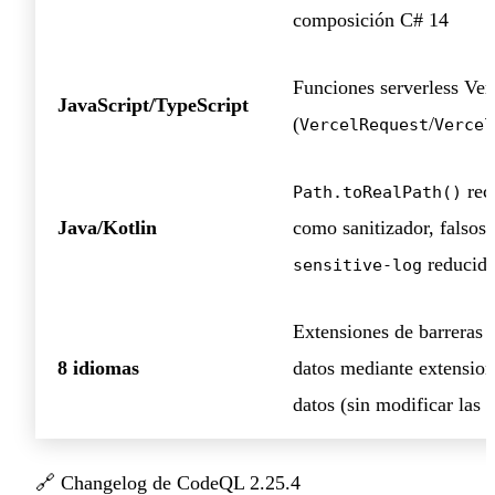
composición C# 14
Funciones serverless Ver
JavaScript/TypeScript
(
/
VercelRequest
Vercel
rec
Path.toRealPath()
Java/Kotlin
como sanitizador, falsos 
reducid
sensitive-log
Extensiones de barreras d
8 idiomas
datos mediante extension
datos (sin modificar las 
🔗
Changelog de CodeQL 2.25.4