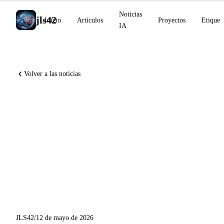
Noticias
jls42
Inicio
Artículos
Proyectos
Etiquet
IA
Volver a las noticias
Gemini Intelligence en
Android y Googlebook antes
de Google I/O, OpenAI
Daybreak para la
ciberdefensa, GitHub publica
5 novedades de Copilot
JLS42
/
12 de mayo de 2026