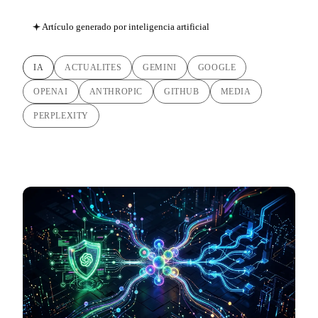
Artículo generado por inteligencia artificial
IA
ACTUALITES
GEMINI
GOOGLE
OPENAI
ANTHROPIC
GITHUB
MEDIA
PERPLEXITY