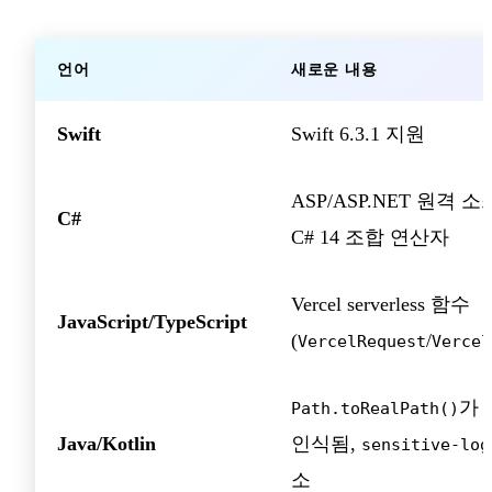
언어
새로운 내용
Swift
Swift 6.3.1 지원
ASP/ASP.NET 원격 소
C#
C# 14 조합 연산자
Vercel serverless 함수
JavaScript/TypeScript
(
/
VercelRequest
Vercel
가 s
Path.toRealPath()
Java/Kotlin
인식됨,
sensitive-log
소