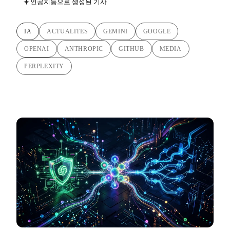
인공지능으로 생성된 기사
IA
ACTUALITES
GEMINI
GOOGLE
OPENAI
ANTHROPIC
GITHUB
MEDIA
PERPLEXITY