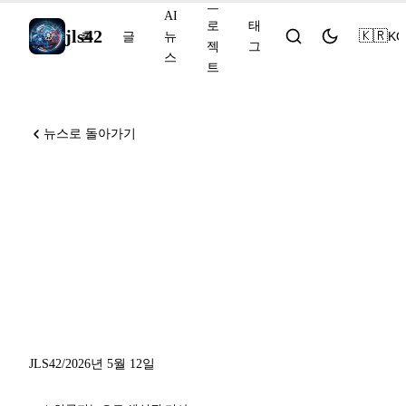
프
AI
로
태
jls42
🇰🇷
KO
홈
글
뉴
젝
그
스
트
뉴스로 돌아가기
Android와 Googlebook의
Gemini Intelligence, Google
I/O 전 공개, OpenAI
Daybreak의 사이버 방어,
GitHub의 Copilot 새 기능 5개
JLS42
/
2026년 5월 12일