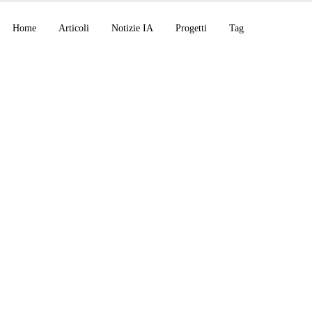
Home
Articoli
Notizie IA
Progetti
Tag
telligence su Android
ok prima di Google I
aybreak per la cyber
lascia 5 novità Copil