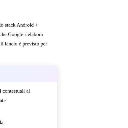
llo stack Android +
che Google rielabora
l lancio è previsto per
contestuali al
ate
dar