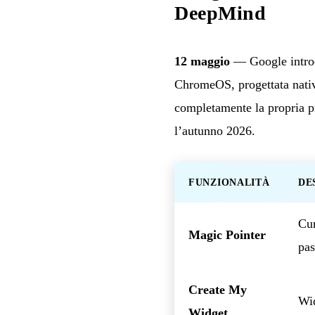
DeepMind
12 maggio
— Google intro
ChromeOS, progettata nativ
completamente la propria pr
l’autunno 2026.
FUNZIONALITÀ
DE
Cur
Magic Pointer
pas
Create My
Wid
Widget