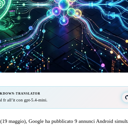
RKDOWN-TRANSLATOR
l fr all’it con gpt-5.4-mini.
 (19 maggio), Google ha pubblicato 9 annunci Android simultan