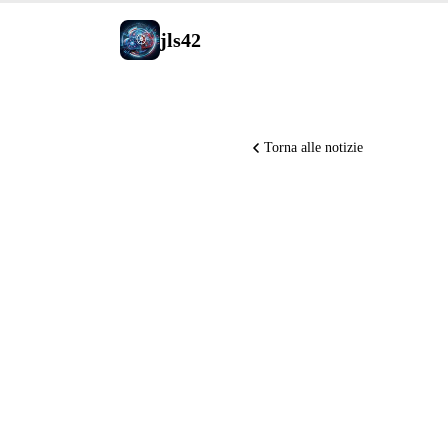
jls42
Torna alle notizie
Gemini In
Googlebo
OpenAI D
GitHub ri