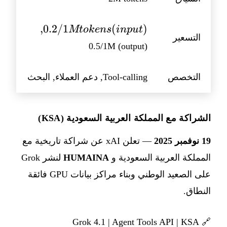
0.2/1M
,
0.2/1
(
)
Mt
o
k
e
n
s
in
p
u
t
التسعير
tokens
0.5/1M (output)
(input),
التخصص
Tool-calling, دعم العملاء, البحث
الشراكة مع المملكة العربية السعودية (KSA)
19 نوفمبر 2025
— تعلن xAI عن شراكة تاريخية مع
المملكة العربية السعودية و
HUMAINA
لنشر Grok
على الصعيد الوطني وبناء مراكز بيانات GPU فائقة
النطاق.
Grok 4.1
|
Agent Tools API
|
KSA
🔗