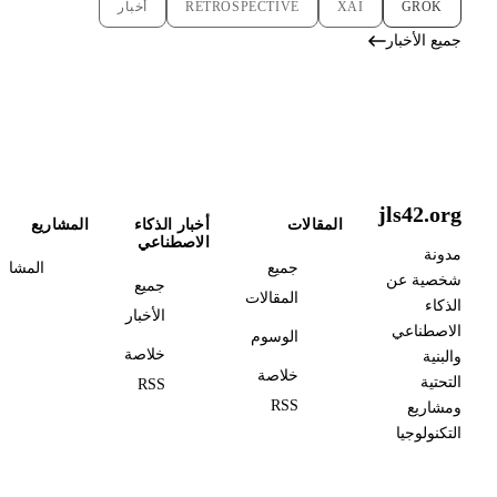
GROK
XAI
RETROSPECTIVE
أخبار
جميع الأخبار
jls42.org
المقالات
أخبار الذكاء
المشاريع
الاصطناعي
مدونة
جميع
المشاري
شخصية عن
جميع
المقالات
الذكاء
الأخبار
الاصطناعي
الوسوم
خلاصة
والبنية
خلاصة
التحتية
RSS
RSS
ومشاريع
التكنولوجيا