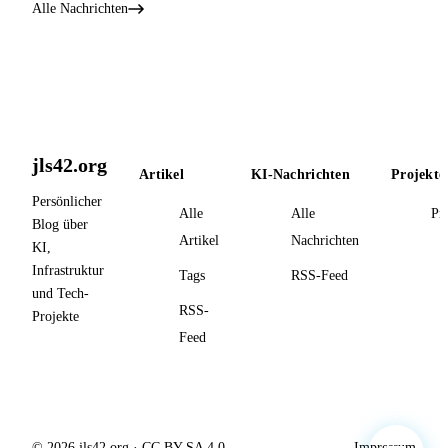
Alle Nachrichten
jls42.org
Artikel
KI-Nachrichten
Projekte
Persönlicher
Alle
Alle
Pr
Blog über
Artikel
Nachrichten
KI,
Infrastruktur
Tags
RSS-Feed
und Tech-
RSS-
Projekte
Feed
© 2026 jls42.org · CC BY-SA 4.0
Impressum