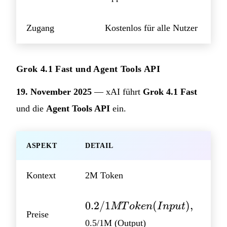
Zugang
Kostenlos für alle Nutzer
Grok 4.1 Fast und Agent Tools API
19. November 2025
— xAI führt
Grok 4.1 Fast
und die
Agent Tools API
ein.
ASPEKT
DETAIL
Kontext
2M Token
0.2/1M
0.2/1
(
)
,
MT
o
k
e
n
I
n
p
u
t
Preise
Token
0.5/1M (Output)