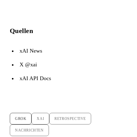
Quellen
xAI News
X @xai
xAI API Docs
GROK
XAI
RETROSPECTIVE
NACHRICHTEN