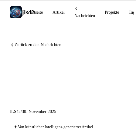
KI-
jls42
Startseite
Artikel
Projekte
Tag
Nachrichten
Zurück zu den Nachrichten
xAI 2025: Von Grok 3 zu
Grok 4.1 – Elon Musks
kometenhafter Aufstieg in der
KI
JLS42
/
30. November 2025
Von künstlicher Intelligenz generierter Artikel