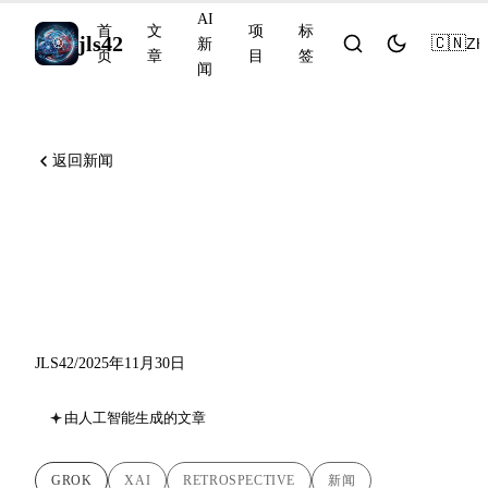
AI
首
文
项
标
jls42
🇨🇳
ZH
新
页
章
目
签
闻
返回新闻
xAI 2025：从 Grok 3 到 Grok
4.1，埃隆·马斯克在 AI 领域
的迅猛崛起
JLS42
/
2025年11月30日
由人工智能生成的文章
GROK
XAI
RETROSPECTIVE
新闻