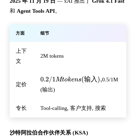
2025 年 11 月 19 日
— xAI 推出了
Grok 4.1 Fast
和
Agent Tools API
。
方面
细节
上下
2M tokens
文
0.2/1M
0.2/1
(
输入
)
,
Mt
o
k
e
n
s
0.5/1M
定价
tokens
(输出)
(输入),
专长
Tool-calling, 客户支持, 搜索
沙特阿拉伯合作伙伴关系 (KSA)