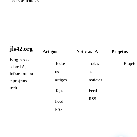
Todas as notícias
jls42.org
Artigos
Notícias IA
Projetos
Blog pessoal
Todos
Todas
Projeto
sobre IA,
os
as
infraestrutura
artigos
notícias
e projetos
tech
Tags
Feed
RSS
Feed
RSS