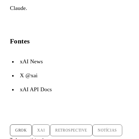
Claude.
Fontes
xAI News
X @xai
xAI API Docs
GROK
XAI
RETROSPECTIVE
NOTÍCIAS