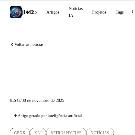
Notícias
jls42
Início
Artigos
Projetos
Tags
IA
Voltar às notícias
xAI 2025: De Grok 3 a Grok
4.1, a ascensão meteórica de
Elon Musk na IA
JLS42
/
30 de novembro de 2025
Artigo gerado por inteligência artificial
GROK
XAI
RETROSPECTIVE
NOTÍCIAS