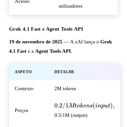
Acesso
utilizadores
Grok 4.1 Fast e Agent Tools API
19 de novembro de 2025
— A xAI lança o
Grok
4.1 Fast
e a
Agent Tools API
.
ASPETO
DETALHE
Contexto
2M tokens
0.2/1M
0.2/1
(
)
,
Mt
o
k
e
n
s
in
p
u
t
Preços
tokens
0.5/1M (output)
(input),