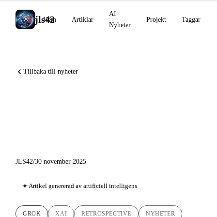
AI
jls42
Hem
Artiklar
Projekt
Taggar
Nyheter
Tillbaka till nyheter
xAI 2025: Från Grok 3 till
Grok 4.1, Elon Musks
meteoriska uppgång inom AI
JLS42
/
30 november 2025
Artikel genererad av artificiell intelligens
GROK
XAI
RETROSPECTIVE
NYHETER