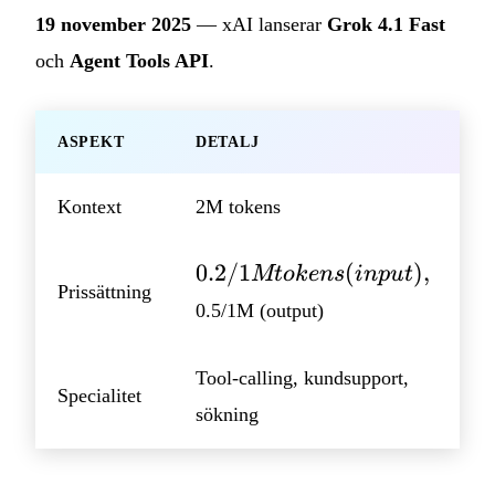
19 november 2025
— xAI lanserar
Grok 4.1 Fast
och
Agent Tools API
.
ASPEKT
DETALJ
Kontext
2M tokens
0.2/1M
0.2/1
(
)
,
Mt
o
k
e
n
s
in
p
u
t
Prissättning
tokens
0.5/1M (output)
(input),
Tool-calling, kundsupport,
Specialitet
sökning