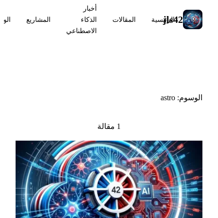
أخبار
jls42
الرئيسية
المقالات
الذكاء
المشاريع
الوس
الاصطناعي
#astro
الوسوم: astro
1 مقالة