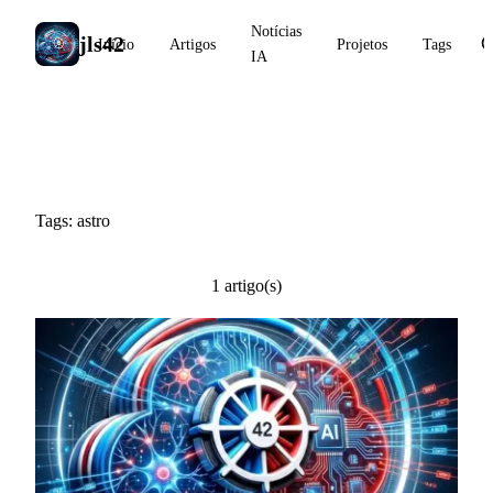
Notícias
jls42
Início
Artigos
Projetos
Tags
IA
#astro
Tags: astro
1 artigo(s)