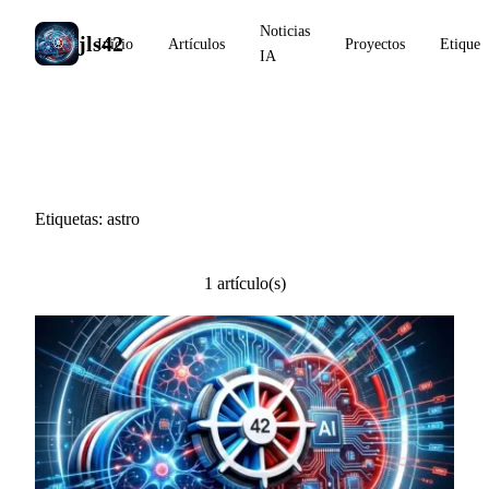
Noticias
jls42
Inicio
Artículos
Proyectos
Etiquet
IA
#astro
Etiquetas: astro
1 artículo(s)