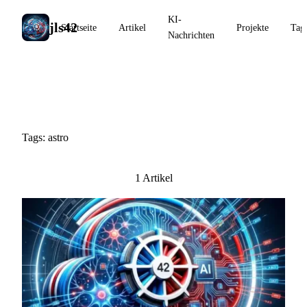
KI-
jls42
Startseite
Artikel
Projekte
Tag
Nachrichten
#astro
Tags: astro
1 Artikel