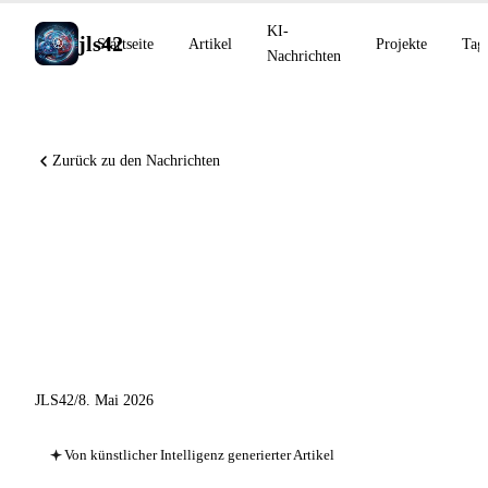
KI-
jls42
Startseite
Artikel
Projekte
Tag
Nachrichten
Zurück zu den Nachrichten
Warum Claude beibringen,
weshalb – DeepMind AI Co-
Mathematiker 48 %
FrontierMath, GPT-5.5-Cyber
JLS42
/
8. Mai 2026
Von künstlicher Intelligenz generierter Artikel