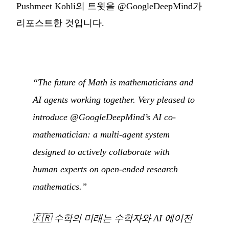
Pushmeet Kohli의 트윗을 @GoogleDeepMind가
리포스트한 것입니다.
“The future of Math is mathematicians and
AI agents working together. Very pleased to
introduce @GoogleDeepMind’s AI co-
mathematician: a multi-agent system
designed to actively collaborate with
human experts on open-ended research
mathematics.”
🇰🇷
수학의 미래는 수학자와 AI 에이전