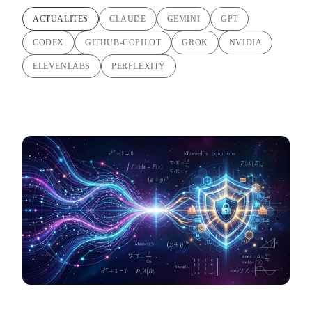
ACTUALITES
CLAUDE
GEMINI
GPT
CODEX
GITHUB-COPILOT
GROK
NVIDIA
ELEVENLABS
PERPLEXITY