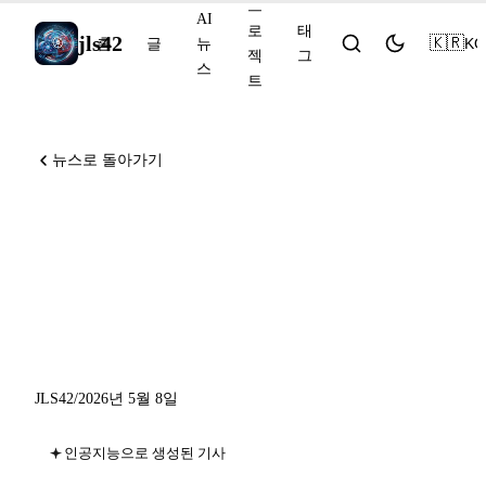
프
AI
로
태
jls42
🇰🇷
KO
홈
글
뉴
젝
그
스
트
뉴스로 돌아가기
Claude에게 왜 그런지 가르치
기, DeepMind AI 공동 수학자
FrontierMath 48%, GPT-5.5-
Cyber
JLS42
/
2026년 5월 8일
인공지능으로 생성된 기사