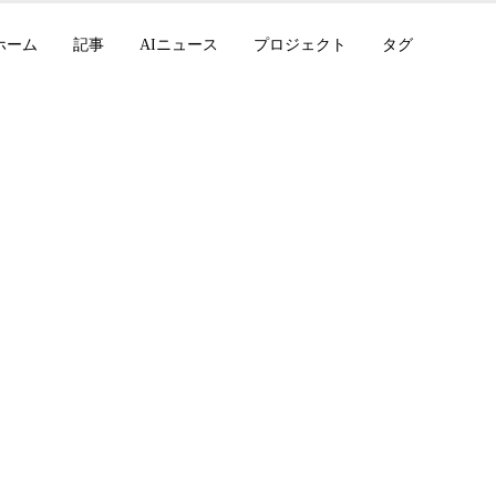
ホーム
記事
AIニュース
プロジェクト
タグ
e に「なぜ」を教える
d の AI co-mathemat
rMath 48%、GPT-5.5-