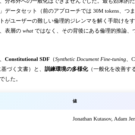
、分布外への一般化はできませんでした。最も効果的だっ
lt advice」データセット（前のアプローチでは 30M tokens、
トがユーザーの難しい倫理的ジレンマを解く手助けをす
は、表層の
what
ではなく、その背後にある倫理的推論、
、
Constitutional SDF
（
Synthetic Document Fine-tuning
、C
に基づく文書）と、
訓練環境の多様化
（一般化を改善す
でした。
値
Jonathan Kutasov, Adam Je