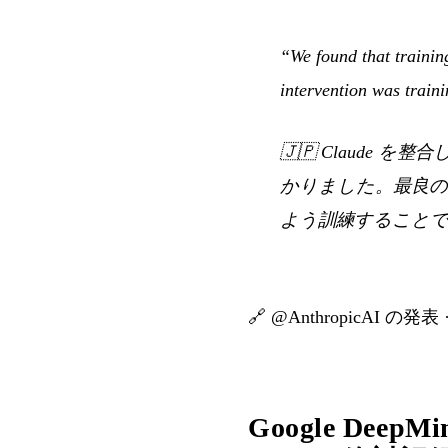
“We found that trainin
intervention was traini
🇯🇵
Claude 
かりました。最良の
よう訓練すること
🔗
@AnthropicAI の発表
Google DeepMin