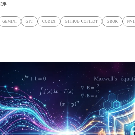
記事
GEMINI
GPT
CODEX
GITHUB-COPILOT
GROK
NVI