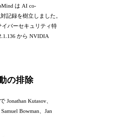
d は AI co-
% という絶対記録を樹立しました。
て、サイバーセキュリティ特
.136 から NVIDIA
脅迫行動の排除
onathan Kutasov、
muel Bowman、Jan