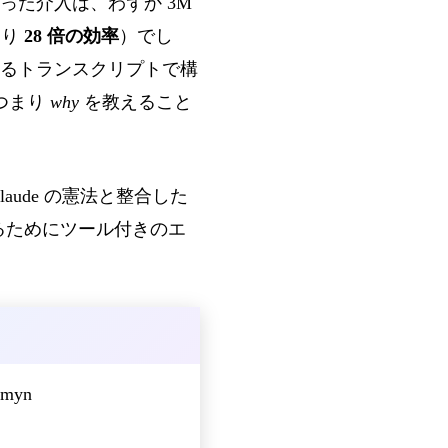
た介入は、わずか 3M
つまり
28 倍の効率
）でし
るトランスクリプトで構
つまり
why
を教えること
laude の憲法と整合した
るためにツール付きのエ
rmyn