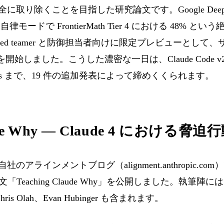
完全に取り除くことを目指した研究論文です。Google DeepMin
表し、自律モードで FrontierMath Tier 4 における 48
の red teamer と防御担当者向けに限定プレビューとし
er を開始しました。こうした濃密な一日は、Claude Code v2.1
nectors まで、19 件の追加発表によって締めくくられます。
aude Why — Claude 4 における
、自社のアラインメントブログ（alignment.anthropic.com）で J
文「Teaching Claude Why」を公開しました。執筆陣には Sa
、Chris Olah、Evan Hubinger も含まれます。