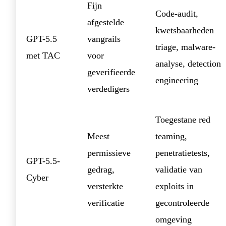
Fijn
Code-audit,
afgestelde
kwetsbaarheden
GPT-5.5
vangrails
triage, malware-
met TAC
voor
analyse, detection
geverifieerde
engineering
verdedigers
Toegestane red
Meest
teaming,
permissieve
penetratietests,
GPT-5.5-
gedrag,
validatie van
Cyber
versterkte
exploits in
verificatie
gecontroleerde
omgeving