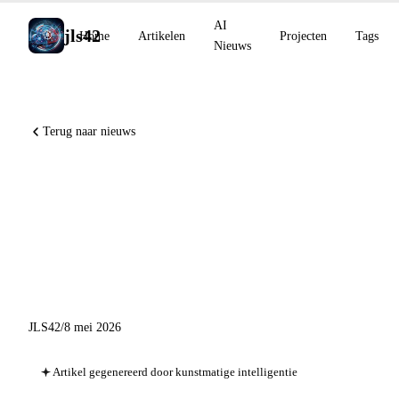
AI
jls42
Home
Artikelen
Projecten
Tags
Nieuws
Terug naar nieuws
Teaching Claude Why,
DeepMind AI co-
mathematicus 48%
FrontierMath, GPT-5.5-Cyber
JLS42
/
8 mei 2026
Artikel gegenereerd door kunstmatige intelligentie