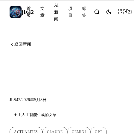
AI
首
文
项
标
jls42
🇨🇳
ZH
新
页
章
目
签
闻
返回新闻
为什么教 Claude，DeepMind
AI 共数学家 FrontierMath
48%，GPT-5.5-Cyber
JLS42
/
2026年5月8日
由人工智能生成的文章
ACTUALITES
CLAUDE
GEMINI
GPT