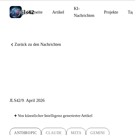
KI-
jls42
Startseite
Artikel
Projekte
Tag
Nachrichten
Zurück zu den Nachrichten
Project Glasswing und Claude
Mythos Preview, Meta Muse
Spark, Gemini CLI v0.37.0
JLS42
/
9. April 2026
Von künstlicher Intelligenz generierter Artikel
ANTHROPIC
CLAUDE
META
GEMINI