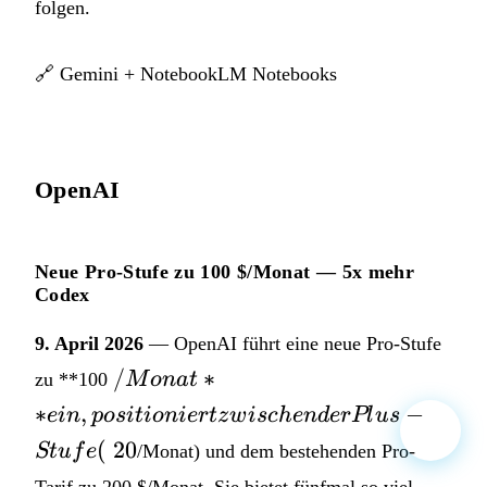
folgen.
🔗
Gemini + NotebookLM Notebooks
OpenAI
Neue Pro-Stufe zu 100 $/Monat — 5x mehr
Codex
9. April 2026
— OpenAI führt eine neue Pro-Stufe
/Monat**
/
∗
zu **100
M
o
na
t
ein,
∗
,
−
e
in
p
os
i
t
i
o
ni
er
t
z
w
i
sc
h
e
n
d
er
Pl
u
s
positioniert
(
20
St
u
f
e
/Monat) und dem bestehenden Pro-
zwischen