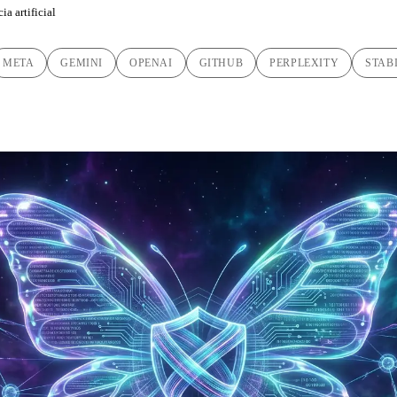
ia artificial
META
GEMINI
OPENAI
GITHUB
PERPLEXITY
STABI