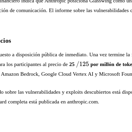
inanciero indica que Anthropic posiciona Glasswing como una 
ión de comunicación. El informe sobre las vulnerabilidades c
cios
sto a disposición pública de inmediato. Una vez termine la fa
/125
/125
ra los participantes al precio de
25
por millón de tok
e, Amazon Bedrock, Google Cloud Vertex AI y Microsoft Foun
o sobre las vulnerabilidades y exploits descubiertos está dis
card completa está publicada en anthropic.com.