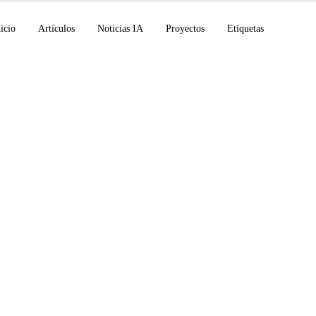
icio
Artículos
Noticias IA
Proyectos
Etiquetas
Glasswing y Claude M
 Meta Muse Spark, G