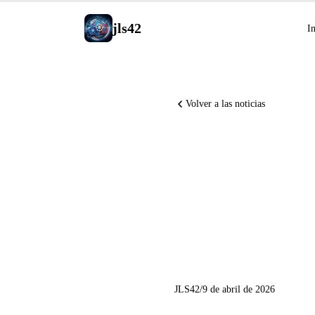
jls42
In
Volver a las noticias
Project 
Preview,
v0.37.0
JLS42
/
9 de abril de 2026