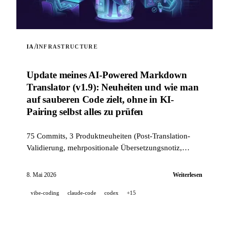
/
IA
INFRASTRUCTURE
Update meines AI-Powered Markdown
Translator (v1.9): Neuheiten und wie man
auf sauberen Code zielt, ohne in KI-
Pairing selbst alles zu prüfen
75 Commits, 3 Produktneuheiten (Post-Translation-
Validierung, mehrpositionale Übersetzungsnotiz,
Modus --news) und ein industrietauglicher Qualitäts-
Stack (14 Hooks, 229 Tests, KI-gestütztes PR-Review),
8. Mai 2026
Weiterlesen
um auf sauberen Code zu zielen, wenn ein Projekt zu
vibe-coding
claude-code
codex
+15
100 % im KI-Pairing entwickelt wird.