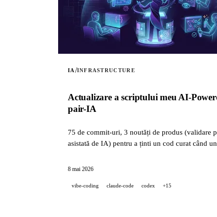
/
IA
INFRASTRUCTURE
Actualizare a scriptului meu AI-Powere
pair-IA
75 de commit-uri, 3 noutăți de produs (validare po
asistată de IA) pentru a ținti un cod curat când u
8 mai 2026
vibe-coding
claude-code
codex
+15