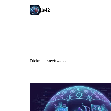
jls42
#pr-review-t
Etichete: pr-review-toolkit