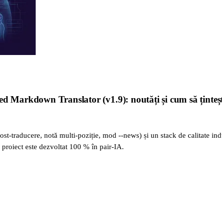
d Markdown Translator (v1.9): noutăți și cum să țintești 
st-traducere, notă multi-poziție, mod --news) și un stack de calitate ind
n proiect este dezvoltat 100 % în pair-IA.