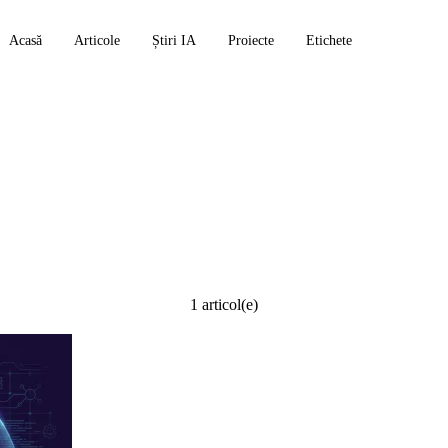
Acasă
Articole
Știri IA
Proiecte
Etichete
oolkit
1 articol(e)