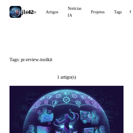
Notícias
jls42
Início
Artigos
Projetos
Tags
IA
#pr-review-toolkit
Tags: pr-review-toolkit
1 artigo(s)