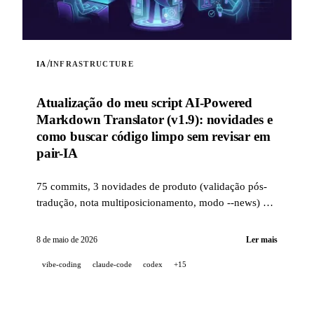
/
IA
INFRASTRUCTURE
Atualização do meu script AI-Powered
Markdown Translator (v1.9): novidades e
como buscar código limpo sem revisar em
pair-IA
75 commits, 3 novidades de produto (validação pós-
tradução, nota multiposicionamento, modo --news) e
uma stack de qualidade industrial (14 hooks, 229
testes, revisão de PR assistida por IA) para buscar
8 de maio de 2026
Ler mais
código limpo quando um projeto é 100 %
vibe-coding
claude-code
codex
+15
desenvolvido em pair-IA.