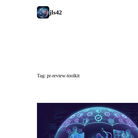
jls42
#pr-review-t
Tag: pr-review-toolkit