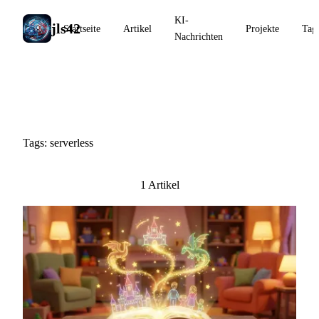
KI-
jls42
Startseite
Artikel
Projekte
Tag
Nachrichten
#serverless
Tags: serverless
1 Artikel