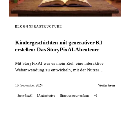
/
BLOG
INFRASTRUCTURE
Kinder­geschichten mit generativer KI
erstellen: Das StoryPixAI-Abenteuer
Mit StoryPixAI war es mein Ziel, eine interaktive
Webanwendung zu entwickeln, mit der Nutzer
Kindergeschichten generieren können, angereichert
durch ...
16. September 2024
Weiterlesen
StoryPixAI
IA générative
Histoires pour enfants
+6