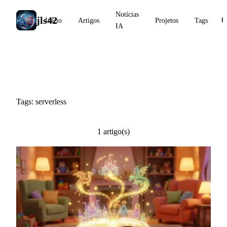
Notícias
jls42
Início
Artigos
Projetos
Tags
IA
#serverless
Tags: serverless
1 artigo(s)