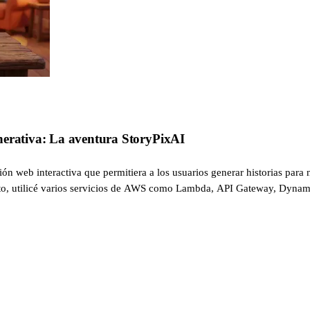
nerativa: La aventura StoryPixAI
ión web interactiva que permitiera a los usuarios generar historias par
r esto, utilicé varios servicios de AWS como Lambda, API Gateway, Dyna
aform, y el despliegue se automatiza mediante GitLab CI. En esta entrada,
 los desafíos encontrados.