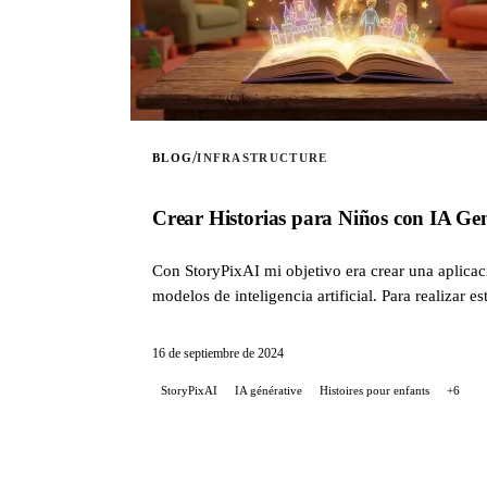
/
BLOG
INFRASTRUCTURE
Crear Historias para Niños con IA Ge
Con StoryPixAI mi objetivo era crear una aplicac
modelos de inteligencia artificial. Para realiza
código de la infraestructura se gestiona con Terr
proyecto, desde las decisiones tecnológicas hasta
16 de septiembre de 2024
StoryPixAI
IA générative
Histoires pour enfants
+6