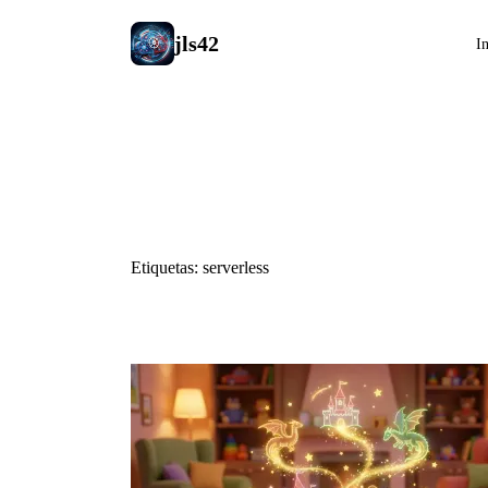
jls42
In
#serverless
Etiquetas: serverless