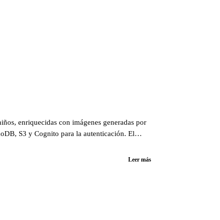
a niños, enriquecidas con imágenes generadas por
moDB, S3 y Cognito para la autenticación. El
 revelo los entresijos de este apasionante
Leer más