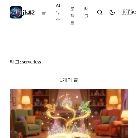
프
AI
로
태
jls42
🇰🇷
KO
홈
글
뉴
젝
그
스
트
#serverless
태그: serverless
1개의 글