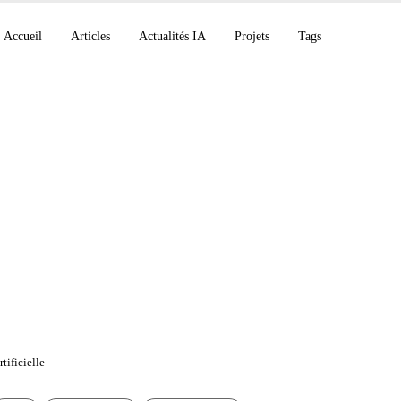
Accueil
Articles
Actualités IA
Projets
Tags
c acquiert Bun et Cl
milliard $
tificielle