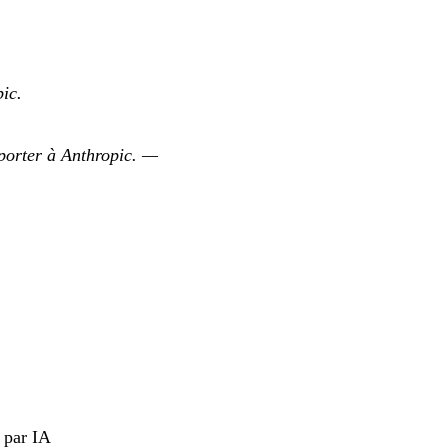
pic.
porter à Anthropic.
—
 par IA