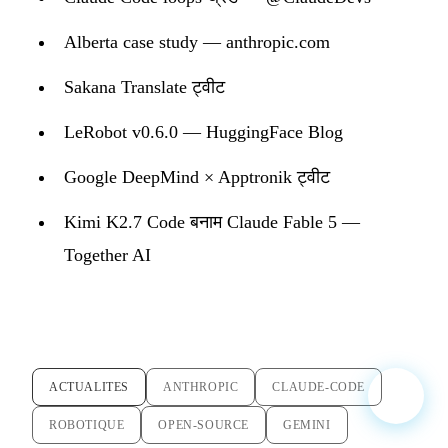
Alberta case study — anthropic.com
Sakana Translate ट्वीट
LeRobot v0.6.0 — HuggingFace Blog
Google DeepMind × Apptronik ट्वीट
Kimi K2.7 Code बनाम Claude Fable 5 —
Together AI
ACTUALITES
ANTHROPIC
CLAUDE-CODE
ROBOTIQUE
OPEN-SOURCE
GEMINI