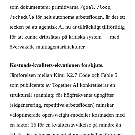
som dokumenterar primitivarna
,
,
/goal
/loop
för helt autonoma arbetsflöden, är det ett
/schedule
tecken på att agentisk AI nu är tillräckligt tillförlitlig
för att kunna driftsättas på kritiska system — med
övervakade multiagentarkitekturer.
Kostnads-kvalitets-ekvationen förskjuts.
Jämförelsen mellan Kimi K2.7 Code och Fable 5
som publicerats av Together AI konkretiserar en
strukturell spänning: för högfrekventa uppgifter
(sidgenerering, repetitiva arbetsflöden) minskar
väloptimerade open-weight-modeller kostnaden med
en faktor 16 för en kvalitetsavvikelse på mindre än
10 %. Det betyder inte att slutna modeller förlorar i