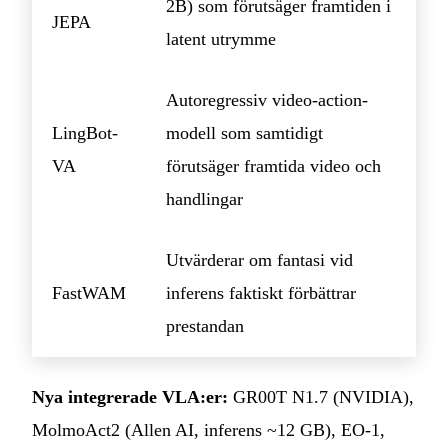
2B) som förutsäger framtiden i
JEPA
latent utrymme
Autoregressiv video-action-
LingBot-
modell som samtidigt
VA
förutsäger framtida video och
handlingar
Utvärderar om fantasi vid
FastWAM
inferens faktiskt förbättrar
prestandan
Nya integrerade VLA:er:
GR00T N1.7 (NVIDIA),
MolmoAct2 (Allen AI, inferens ~12 GB), EO-1,