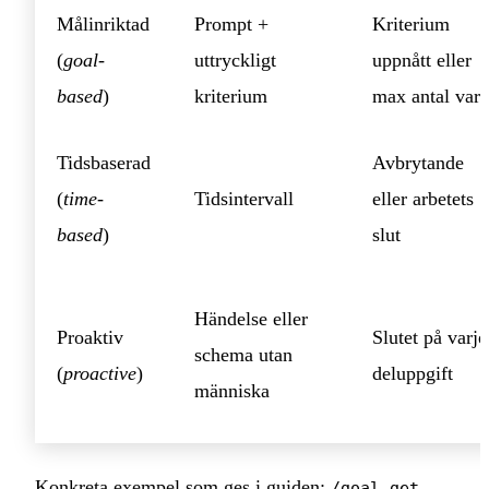
Målinriktad
Prompt +
Kriterium
(
goal-
uttryckligt
uppnått eller
based
)
kriterium
max antal var
Tidsbaserad
Avbrytande
(
time-
Tidsintervall
eller arbetets
based
)
slut
Händelse eller
Proaktiv
Slutet på varje
schema utan
(
proactive
)
deluppgift
människa
Konkreta exempel som ges i guiden:
/goal get