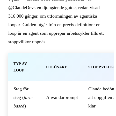
@ClaudeDevs en djupgående guide, redan visad
316 000 gånger, om utformningen av agentiska
loopar. Guiden utgår från en precis definition: en
loop är en agent som upprepar arbetscykler tills ett
stoppvillkor uppnås.
TYP AV
UTLÖSARE
STOPPVILLK
LOOP
Steg för
Claude bedöm
steg (
turn-
Användarprompt
att uppgiften ä
based
)
klar