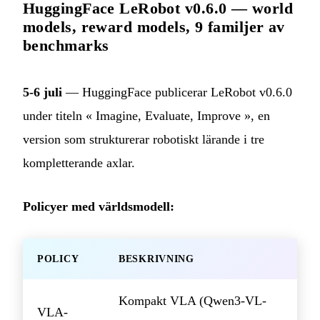
HuggingFace LeRobot v0.6.0 — world
models, reward models, 9 familjer av
benchmarks
5-6 juli
— HuggingFace publicerar LeRobot v0.6.0
under titeln « Imagine, Evaluate, Improve », en
version som strukturerar robotiskt lärande i tre
kompletterande axlar.
Policyer med världsmodell:
POLICY
BESKRIVNING
Kompakt VLA (Qwen3-VL-
VLA-