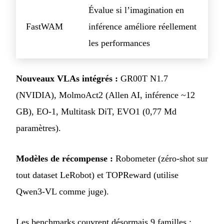
Évalue si l’imagination en
FastWAM
inférence améliore réellement
les performances
Nouveaux VLAs intégrés :
GR00T N1.7
(NVIDIA), MolmoAct2 (Allen AI, inférence ~12
GB), EO-1, Multitask DiT, EVO1 (0,77 Md
paramètres).
Modèles de récompense :
Robometer (zéro-shot sur
tout dataset LeRobot) et TOPReward (utilise
Qwen3-VL comme juge).
Les benchmarks couvrent désormais 9 familles :