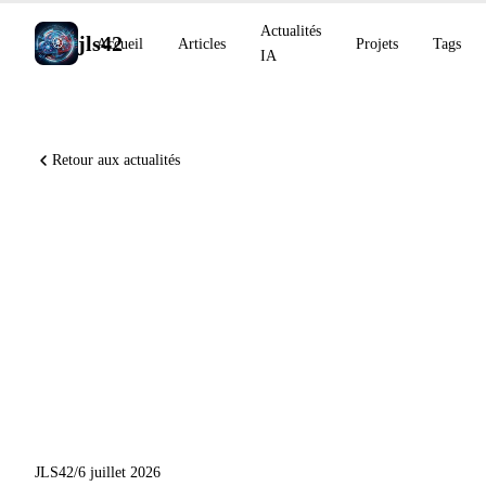
Actualités
jls42
Accueil
Articles
Projets
Tags
IA
Retour aux actualités
Anthropic découvre un espace
de travail global dans les
LLM (J-space), Runway
ouvre un hub physical AI à
Paris, Claude Code explique
les boucles agentiques
JLS42
/
6 juillet 2026