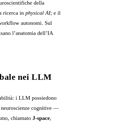
uroscientifiche della
a ricerca in
physical AI
; e il
 workflow autonomi. Sul
sano l’anatomia dell’IA
lobale nei LLM
abilità: i LLM possiedono
le neuroscienze cognitive —
nismo, chiamato
J-space
,