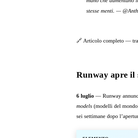
mano che aumentano in c
stesse menti.
—
@Anth
🔗
Articolo completo — tra
Runway apre il 
6 luglio
— Runway annuncia l
models
(modelli del mondo
sei settimane dopo l’apertu