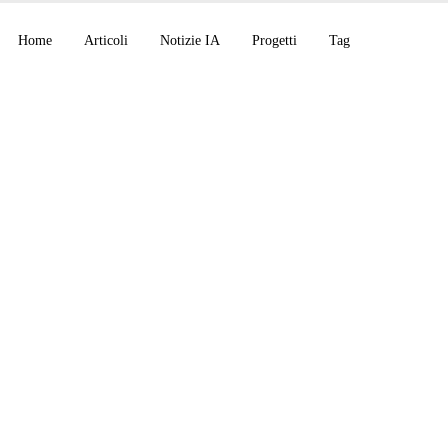
Home
Articoli
Notizie IA
Progetti
Tag
 scopre uno spazio di
nei LLM (J-space), R
ub di physical AI a Pa
de spiega i loop agen