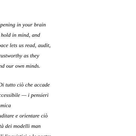
pening in your brain
 hold in mind, and
ce lets us read, audit,
rustworthy as they
and our own minds.
Di tutto ciò che accade
cessibile — i pensieri
amica
uditare e orientare ciò
ità dei modelli man