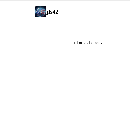
jls42
Torna alle notizie
Anthropic
globale 
apre un h
Claude Co