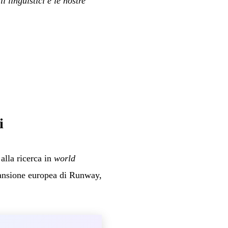
 linguistici e le nostre
i
alla ricerca in
world
spansione europea di Runway,