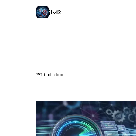
jls42
#traduction 
टैग: traduction ia