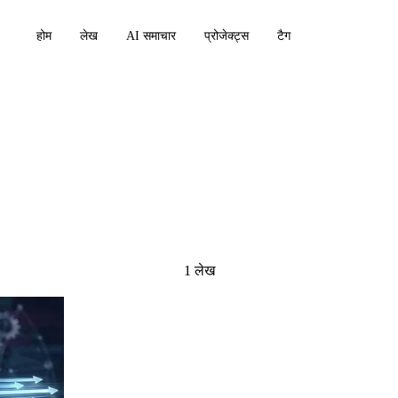
होम
लेख
AI समाचार
प्रोजेक्ट्स
टैग
ia
1 लेख