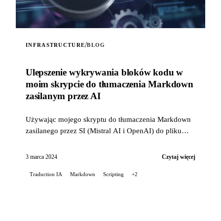
/
INFRASTRUCTURE
BLOG
Ulepszenie wykrywania bloków kodu w
moim skrypcie do tłumaczenia Markdown
zasilanym przez AI
Używając mojego skryptu do tłumaczenia Markdown
zasilanego przez SI (Mistral AI i OpenAI) do pliku
README mojego projektu Stable Diffusion na
GitLabie, napotkałem...
3 marca 2024
Czytaj więcej
Traduction IA
Markdown
Scripting
+2