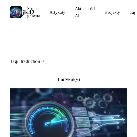
Strona
Aktualności
jls42
Artykuły
Projekty
Tag
główna
AI
#traduction ia
Tagi: traduction ia
1 artykuł(y)