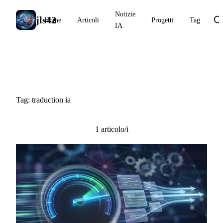
Notizie
jls42
Home
Articoli
Progetti
Tag
IA
#traduction ia
Tag: traduction ia
1 articolo/i