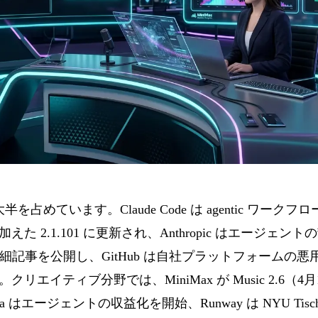
大半を占めています。Claude Code は agentic ワー
た 2.1.101 に更新され、Anthropic はエージェ
記事を公開し、GitHub は自社プラットフォームの悪用を受けて
リエイティブ分野では、MiniMax が Music 2.6（
ika はエージェントの収益化を開始、Runway は NYU T