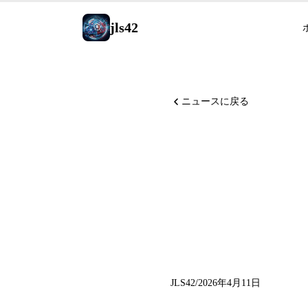
jls42
ニュースに戻る
Claude C
2.6、Git
停止
JLS42
/
2026年4月11日