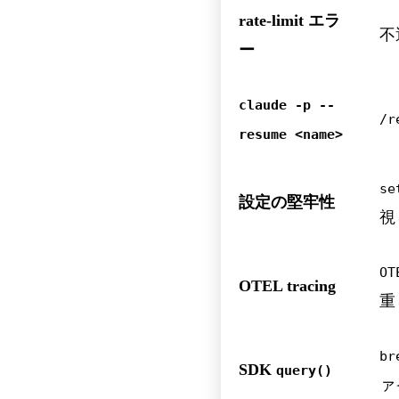
rate-limit エラ
不
ー
claude -p --
/r
resume <name>
se
設定の堅牢性
視
OT
OTEL tracing
重
br
SDK
query()
ァ