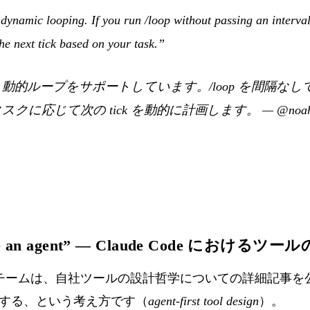
ynamic looping. If you run /loop without passing an interval
he next tick based on your task.”
現在、動的ループをサポートしています。/loop を間隔な
のタスクに応じて次の tick を動的に計画します。
—
@noah
ike an agent” — Claude Code におけるツ
 Code チームは、自社ツールの設計哲学についての詳細記
する、という考え方です（
agent-first tool design
）。