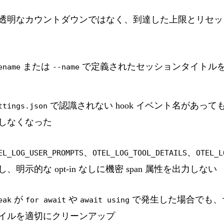
透明なカウントダウンではなく、到達した上限とリセッ
または
で定義されたセッションタイトル
ename
--name
で認識されない hook イベント名があっ
ttings.json
しなくなった
、
、
EL_LOG_USER_PROMPTS
OTEL_LOG_TOOL_DETAILS
OTEL_L
し、明示的な opt-in なしに機密 span 属性を出力しない
が
や
で発生した場合でも、
eak
for await
await using
イルを適切にクリーンアップ