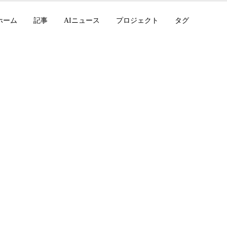
ホーム
記事
AIニュース
プロジェクト
タグ
ode 2.1.101、MiniMa
Hub が Copilot Pr