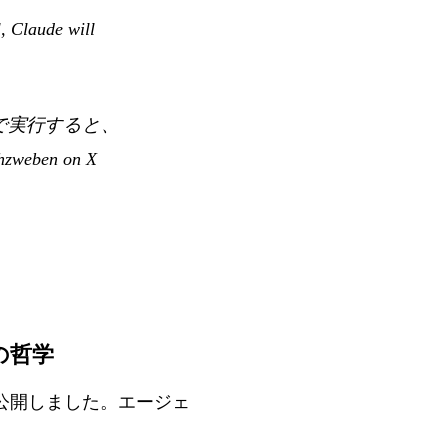
, Claude will
しで実行すると、
zweben on X
ールの哲学
事を公開しました。エージェ