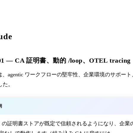
aude
1.101 — CA 証明書、動的 /loop、OTEL tracing
Code は、agentic ワークフローの堅牢性、企業環境のサ
した。
明
S の証明書ストアが既定で信頼されるようになり、企業の 