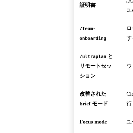
設
証明書
CL
ロ
/team-
す
onboarding
と
/ultraplan
リモートセッ
ウ
ション
改善された
C
brief モード
行
Focus mode
ユ