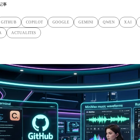
記事
GITHUB
COPILOT
GOOGLE
GEMINI
QWEN
XAI
A
ACTUALITES