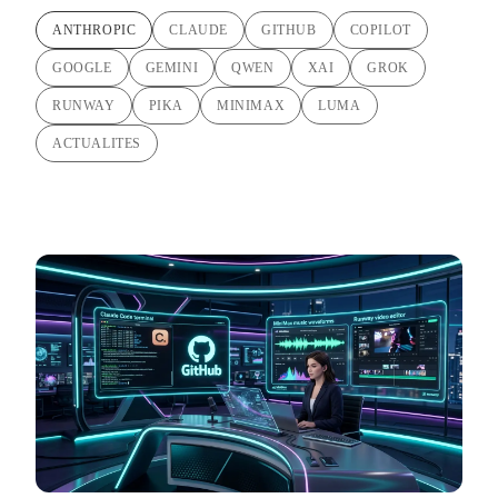
ANTHROPIC
CLAUDE
GITHUB
COPILOT
GOOGLE
GEMINI
QWEN
XAI
GROK
RUNWAY
PIKA
MINIMAX
LUMA
ACTUALITES