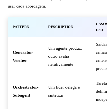
usar cada abordagem.
CASOS
PATTERN
DESCRIPTION
USO
Saídas
Um agente produz,
Generator-
crítica
outro avalia
Verifier
critério
iterativamente
preciso
Tarefa
Orchestrator-
Um líder delega e
delimit
Subagent
sintetiza
indepe