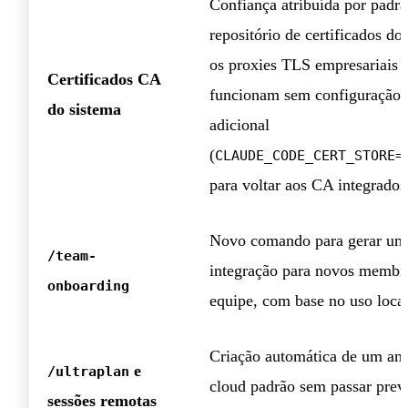
Confiança atribuída por padrã
repositório de certificados d
os proxies TLS empresariais
Certificados CA
funcionam sem configuração
do sistema
adicional
(
CLAUDE_CODE_CERT_STORE=
para voltar aos CA integrados
Novo comando para gerar um
/team-
integração para novos membr
onboarding
equipe, com base no uso loca
Criação automática de um am
e
/ultraplan
cloud padrão sem passar prev
sessões remotas