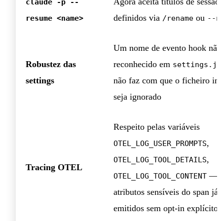
Agora aceita títulos de sessão
claude -p --
definidos via
ou
resume <name>
/rename
--n
Um nome de evento hook nã
Robustez das
reconhecido em
settings.j
settings
não faz com que o ficheiro int
seja ignorado
Respeito pelas variáveis
,
OTEL_LOG_USER_PROMPTS
,
OTEL_LOG_TOOL_DETAILS
Tracing OTEL
— 
OTEL_LOG_TOOL_CONTENT
atributos sensíveis do span já
emitidos sem opt-in explícito