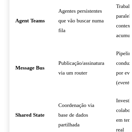
Trabal
Agentes persistentes
parale
Agent Teams
que vão buscar numa
contex
fila
acumul
Pipelin
Publicação/assinatura
conduz
Message Bus
via um router
por eve
(
event-
Investi
Coordenação via
colabor
Shared State
base de dados
em tem
partilhada
real