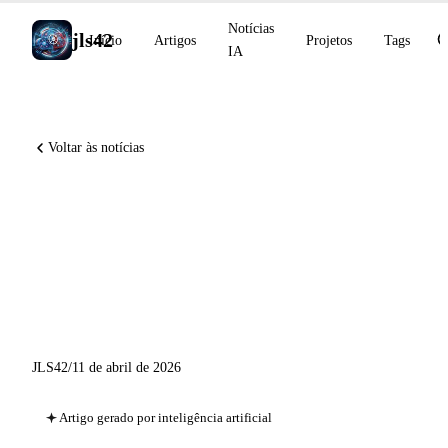
Notícias
jls42
Início
Artigos
Projetos
Tags
IA
Voltar às notícias
Claude Code 2.1.101,
MiniMax Music 2.6, GitHub
suspende os testes do Copilot
Pro
JLS42
/
11 de abril de 2026
Artigo gerado por inteligência artificial