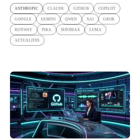
ANTHROPIC
CLAUDE
GITHUB
COPILOT
GOOGLE
GEMINI
QWEN
XAI
GROK
RUNWAY
PIKA
MINIMAX
LUMA
ACTUALITES