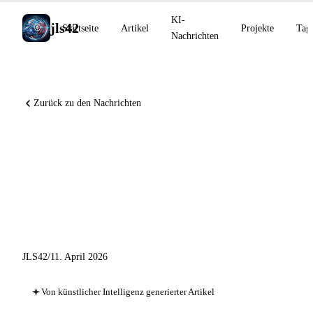
KI-
jls42
Startseite
Artikel
Projekte
Tag
Nachrichten
Zurück zu den Nachrichten
Claude Code 2.1.101,
MiniMax Music 2.6, GitHub
setzt Copilot-Pro-
Testversionen aus
JLS42
/
11. April 2026
Von künstlicher Intelligenz generierter Artikel