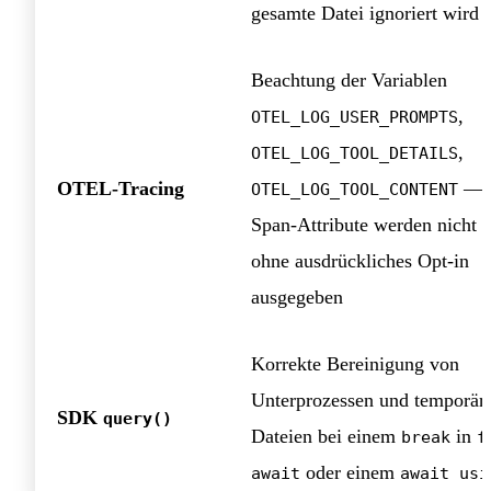
gesamte Datei ignoriert wird
Beachtung der Variablen
,
OTEL_LOG_USER_PROMPTS
,
OTEL_LOG_TOOL_DETAILS
OTEL-Tracing
— s
OTEL_LOG_TOOL_CONTENT
Span-Attribute werden nicht 
ohne ausdrückliches Opt-in
ausgegeben
Korrekte Bereinigung von
Unterprozessen und temporär
SDK
query()
Dateien bei einem
in
break
f
oder einem
await
await usi