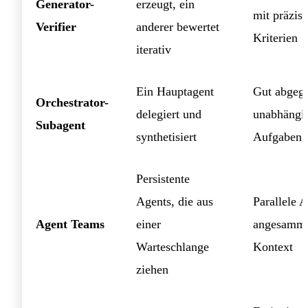
Generator-
erzeugt, ein
mit präzis
Verifier
anderer bewertet
Kriterien
iterativ
Ein Hauptagent
Gut abgegr
Orchestrator-
delegiert und
unabhängi
Subagent
synthetisiert
Aufgaben
Persistente
Agents, die aus
Parallele A
Agent Teams
einer
angesamm
Warteschlange
Kontext
ziehen