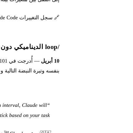
🔗
سجل التغييرات Claude Code
/loop الديناميكي دون فاصل زمني
10 أبريل
— أُدرجت في v2.1.101، والآن يدعم الأمر
بنفسه وتيرة النبضة التالية وفق المهمة ا
 interval, Claude will
ick based on your task.”