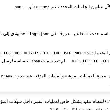
لآن عناوين الجلسات المحددة عبر
أو
--name
/rename
حدث hook غير معروف في
يؤدي إلى تج
settings.json
 المتغيرات
و
L_LOG_TOOL_DETAILS
OTEL_LOG_USER_PROMPTS
— لم تعد سمات span الحساسة تُرسل من دون موافقة صريحة
OTEL_LOG_TOOL_CON
صحيح للعمليات الفرعية والملفات المؤقتة عند حدوث
ف
break
إن الدعم الأصلي لشهادات CA للنظام مفيد بشكل خاص لعمليات النشر داخل شب
 شهادات مخصصة لكل وكيل TLS.