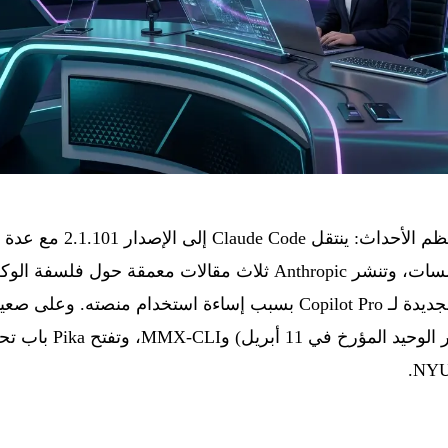
في 10 أبريل 2026 تتركز معظم 
العمل الوكيلية وبيئات المؤسسات، وتنشر Anthropic ثلاث مقالات معم
كما يعلّق GitHub التجارب الجديدة لـ Copilot Pro بسبب إساءة استخدام
MiniMax Music 2.6 (العن