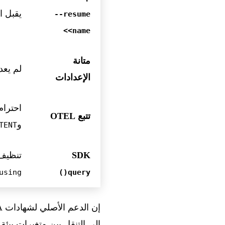
يقبل ا
--resume
<name>
متانة
لم يعد اسم 
الإعدادات
احترام
تتبع OTEL
و
TENT
SDK
تنظيف 
using
query()
إلى التنقل بين متغيرات بيئة