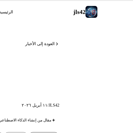
jls42
الرئيسية
العودة إلى الأخبار
Max Music
2.6، GitHub يعلّق تجارب  Pro
JLS42
/
١١ أبريل ٢٠٢٦
مقال من إنشاء الذكاء الاصطناعي