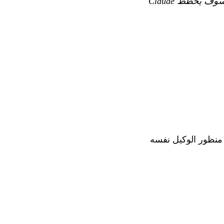
يدعم Claude الآن الحلقة الديناميكية. إذا شغّلت /loop من دون فاصل زمني، فسوف يخطط Claude
صميم من منظور الوكيل نفسه