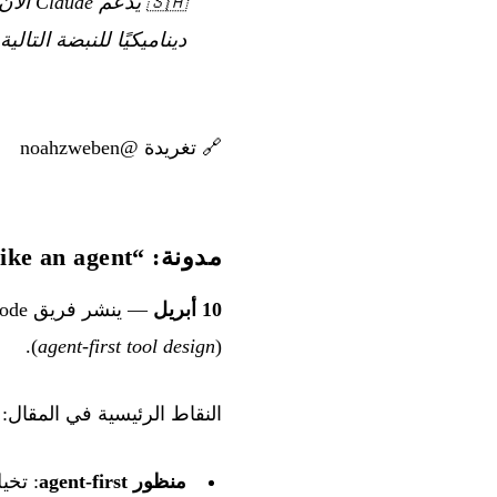
🇸🇦
ديناميكيًا للنبضة التال
🔗
تغريدة @noahzweben
مدونة: “Seeing like an agent” — فلسفة الأدوات في Claude Code
10 أبريل
).
agent-first tool design
(
النقاط الرئيسية في المقال:
منظور agent-first
: تخي