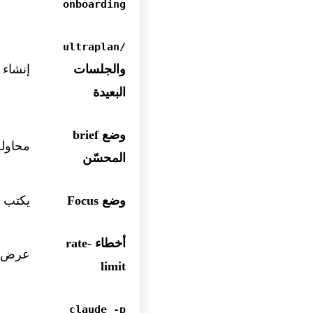
onboarding
/ultraplan
والجلسات
إنشاء 
البعيدة
وضع brief
محاولة تلقائ
المحسّن
وضع Focus
يكتب Claude ملخصات أكثر استقلالية، مع العلم أن المستخدم لا يرى سوى الرسالة النهائية
أخطاء rate-
عرض ال
limit
claude -p