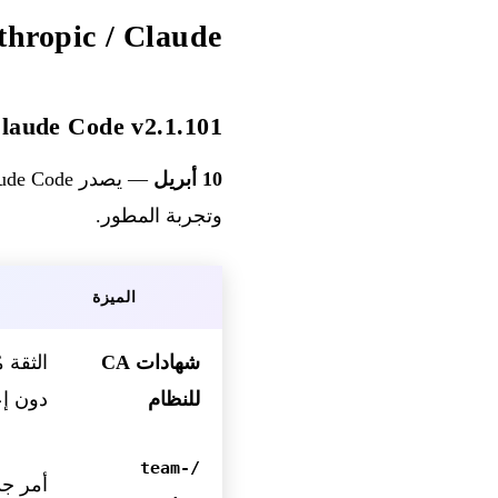
hropic / Claude
Claude Code v2.1.101 — شهادات CA للنظام، /loop الديناميكي، تتبع 
10 أبريل
— يصدر Claude Code الإصدار
وتجربة المطور.
الميزة
شهادات CA
للنظام
دون إع
/team-
أمر جد