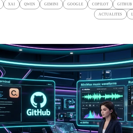
XAI
QWEN
GEMINI
GOOGLE
COPILOT
GITHUB
ACTUALITES