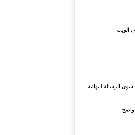
لى الويب
 واضح