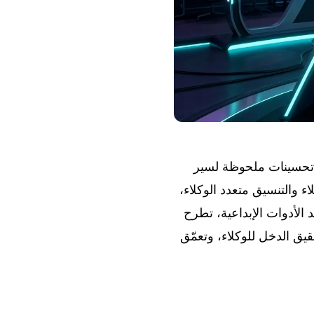
الأحداث: ينتقل Claude Code إلى الإصدار 2.1.101 مع عدة تحسينات ملحوظة لسير
قة حول فلسفة الوكلاء والتنسيق متعدد الوكلاء،
 منصته. وعلى صعيد الأدوات الإبداعية، تطرح
صر الوحيد المؤرخ في 11 أبريل) وMMX-CLI، وتفتح Pika باب تحقيق الدخل للوكلاء، وتعمّق