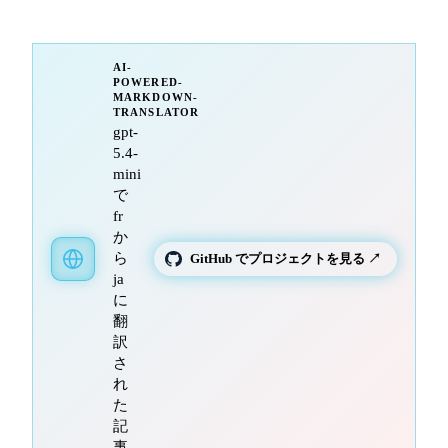
AI-
POWERED-
MARKDOWN-
TRANSLATOR
gpt-
5.4-
mini
で
fr
か
ら
GitHub でプロジェクトを見る ↗
ja
に
翻
訳
さ
れ
た
記
事。