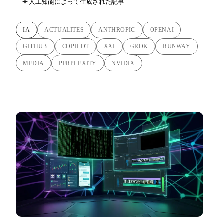
人工知能によって生成された記事
IA
ACTUALITES
ANTHROPIC
OPENAI
GITHUB
COPILOT
XAI
GROK
RUNWAY
MEDIA
PERPLEXITY
NVIDIA