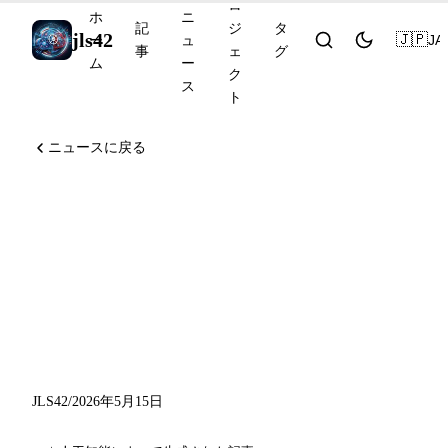
ロ
ホ
ニ
記
ジ
タ
jls42
🇯🇵
JA
ー
ュ
事
ェ
グ
ム
ー
ク
ス
ト
ニュースに戻る
Runway Agent、Grok Build
CLI、ChatGPT 個人向け財
務、Copilot App デスクトッ
プ、そして 2028 年の AI 競
争シナリオ
JLS42
/
2026年5月15日