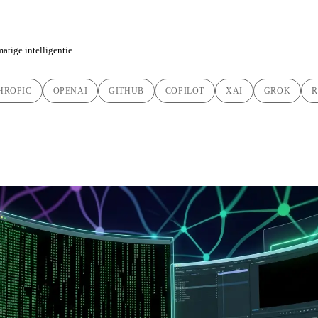
atige intelligentie
HROPIC
OPENAI
GITHUB
COPILOT
XAI
GROK