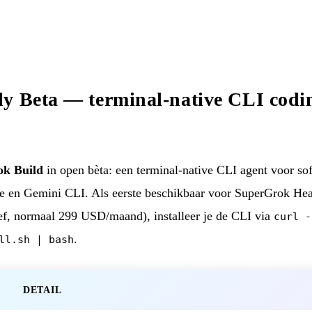
y Beta — terminal-native CLI codi
ok Build
in open bèta: een terminal-native CLI agent voor so
e en Gemini CLI. Als eerste beschikbaar voor SuperGrok He
ef, normaal 299 USD/maand), installeer je de CLI via
curl -
.
ll.sh | bash
DETAIL