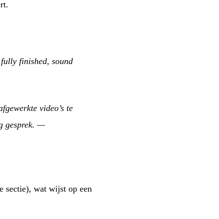
rt.
fully finished, sound
fgewerkte video’s te
g gesprek.
—
 sectie), wat wijst op een