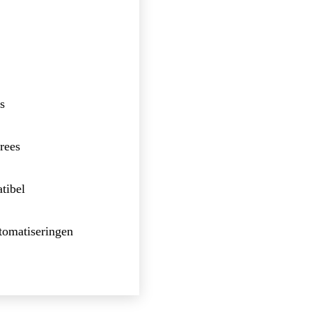
s
trees
tibel
tomatiseringen