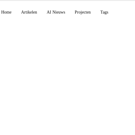
Home
Artikelen
AI Nieuws
Projecten
Tags
gent, Grok Build CL
Persoonlijke Financi
pp Desktop en 2028-s
-concurrentie