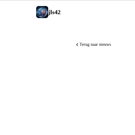
jls42
Terug naar nieuws
Runway A
ChatGPT 
Copilot A
van de AI