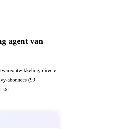
ng agent van
ftwareontwikkeling, directe
avy-abonnees (99
fsSL