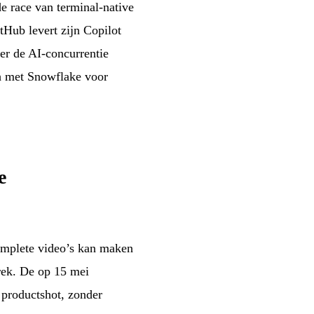
e race van terminal-native
tHub levert zijn Copilot
er de AI-concurrentie
ch met Snowflake voor
e
complete video’s kan maken
rek. De op 15 mei
 productshot, zonder