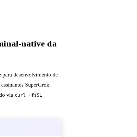
minal-native da
e para desenvolvimento de
a assinantes SuperGrok
ado via
curl -fsSL