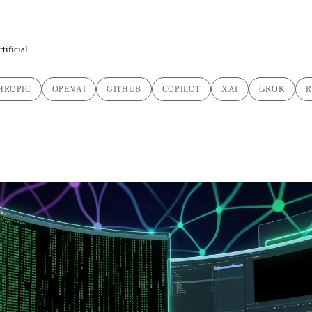
tificial
HROPIC
OPENAI
GITHUB
COPILOT
XAI
GROK