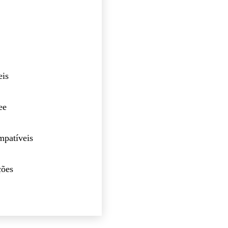
eis
ee
mpatíveis
ções