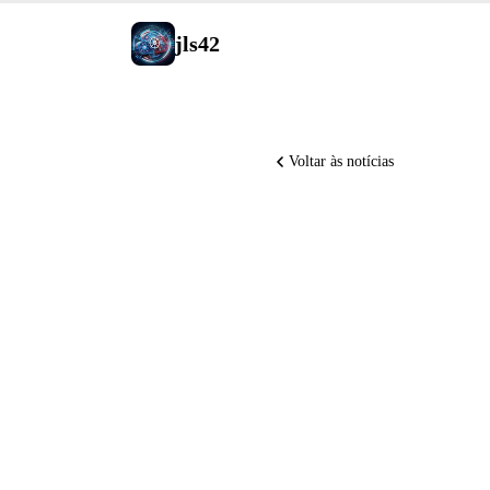
jls42
Voltar às notícias
Runway A
ChatGPT 
App Desk
competiç