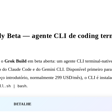
y Beta — agente CLI de coding ter
a o
Grok Build
em beta aberta: um agente CLI terminal-nativ
to do Claude Code e do Gemini CLI. Disponível primeiro par
o introdutório, normalmente 299 USD/mês), o CLI é instal
.
ll.sh | bash
DETALHE