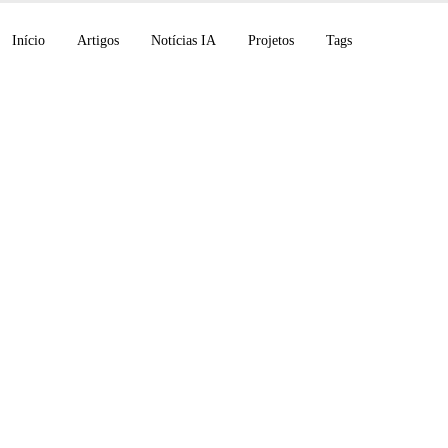
Início
Artigos
Notícias IA
Projetos
Tags
gent, Grok Build CL
Finanças Pessoais, C
top e cenários 2028 d
ão em IA