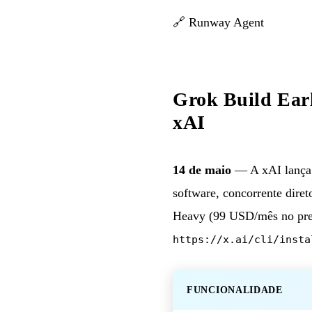
🔗
Runway Agent
Grok Build Earl
xAI
14 de maio
— A xAI lanç
software, concorrente dire
Heavy (99 USD/mês no preç
https://x.ai/cli/insta
FUNCIONALIDADE