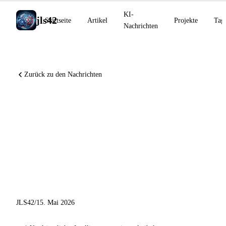
KI-
jls42
Startseite
Artikel
Projekte
Tag
Nachrichten
Zurück zu den Nachrichten
Runway Agent, Grok Build
CLI, ChatGPT Personal
Finance, Copilot App Desktop
und KI-
Wettbewerbsszenarien 2028
JLS42
/
15. Mai 2026