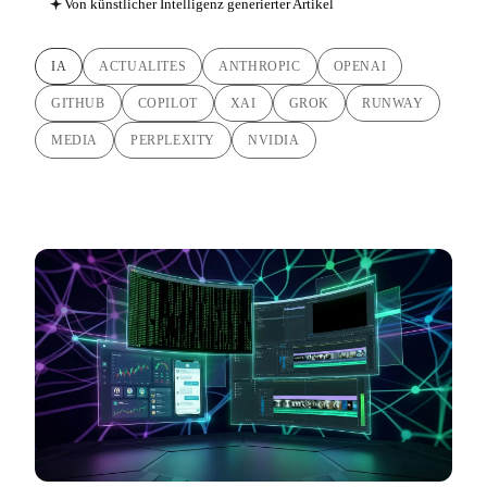
Von künstlicher Intelligenz generierter Artikel
IA
ACTUALITES
ANTHROPIC
OPENAI
GITHUB
COPILOT
XAI
GROK
RUNWAY
MEDIA
PERPLEXITY
NVIDIA