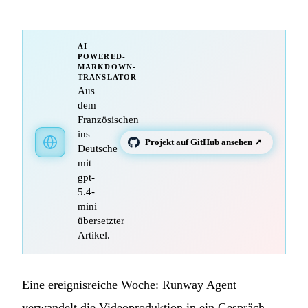
AI-
POWERED-
MARKDOWN-
TRANSLATOR
Aus
dem
Französischen
ins
Projekt auf GitHub ansehen ↗
Deutsche
mit
gpt-
5.4-
mini
übersetzter
Artikel.
Eine ereignisreiche Woche: Runway Agent
verwandelt die Videoproduktion in ein Gespräch,