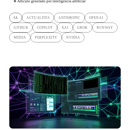
Artículo generado por inteligencia artificial
IA
ACTUALITES
ANTHROPIC
OPENAI
GITHUB
COPILOT
XAI
GROK
RUNWAY
MEDIA
PERPLEXITY
NVIDIA