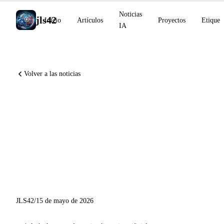
Noticias
jls42
Inicio
Artículos
Proyectos
Etiquet
IA
Volver a las noticias
Runway Agent, Grok Build
CLI, ChatGPT Finanzas
Personales, Copilot App
Desktop y escenarios 2028 de
la competencia de IA
JLS42
/
15 de mayo de 2026