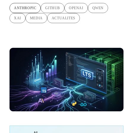
ANTHROPIC
GITHUB
OPENAI
QWEN
XAI
MEDIA
ACTUALITES
AI-