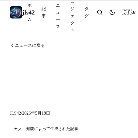
ロ
ホ
ニ
記
ジ
タ
jls42
🇯🇵
JA
ー
ュ
事
ェ
グ
ム
ー
ク
ス
ト
ニュースに戻る
Anthropic、Stainlessを買
収、GitHub Copilotは GPT-
5.3-Codex を LTS に、
Remote CLI は一般提供へ
JLS42
/
2026年5月18日
人工知能によって生成された記事