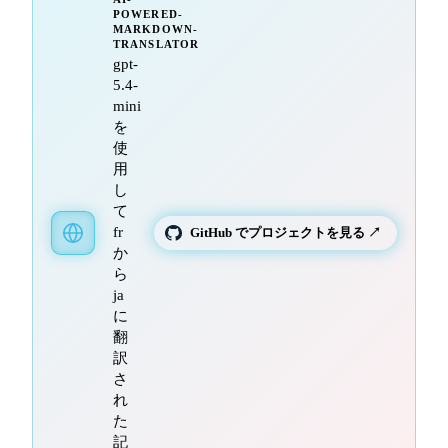
POWERED-
MARKDOWN-
TRANSLATOR
gpt-
5.4-
mini
を
使
用
し
て
fr
GitHub でプロジェクトを見る ↗
か
ら
ja
に
翻
訳
さ
れ
た
記