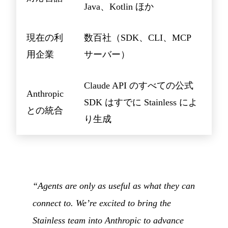
Java、Kotlin ほか
現在の利
数百社（SDK、CLI、MCP
用企業
サーバー）
Claude API のすべての公式
Anthropic
SDK はすでに Stainless によ
との統合
り生成
“Agents are only as useful as what they can
connect to. We’re excited to bring the
Stainless team into Anthropic to advance